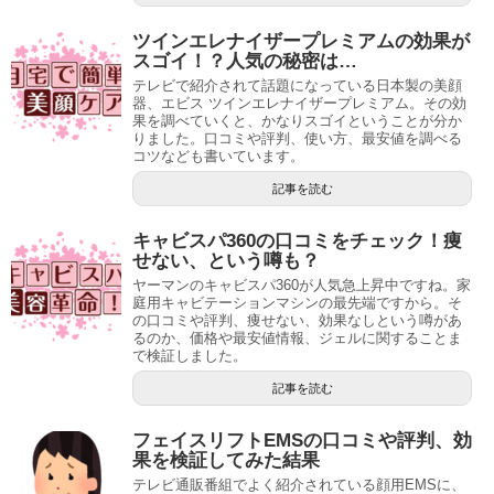
ツインエレナイザープレミアムの効果が
スゴイ！？人気の秘密は…
テレビで紹介されて話題になっている日本製の美顔
器、エビス ツインエレナイザープレミアム。その効
果を調べていくと、かなりスゴイということが分か
りました。口コミや評判、使い方、最安値を調べる
コツなども書いています。
記事を読む
キャビスパ360の口コミをチェック！痩
せない、という噂も？
ヤーマンのキャビスパ360が人気急上昇中ですね。家
庭用キャビテーションマシンの最先端ですから。そ
の口コミや評判、痩せない、効果なしという噂があ
るのか、価格や最安値情報、ジェルに関することま
で検証しました。
記事を読む
フェイスリフトEMSの口コミや評判、効
果を検証してみた結果
テレビ通販番組でよく紹介されている顔用EMSに、