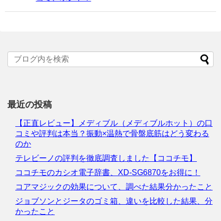
最近の投稿
【正直レビュー】メディブル（メディブルホット）の口
コミや評判は本当？振動×温熱で骨盤底筋はどう変わる
のか
テレビーノの評判を徹底調査しました【ココチモ】
ココチモのカシオ電子辞書、XD-SG6870をお得に！
コアマジックの効果について、調べた結果分かったこと
ジョブソンとジータのゴミ箱、違いを比較した結果、分
かったこと