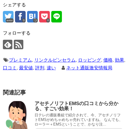
シェアする
error
0
0
フォローする
プレミアム
,
リンクルピンセラム
,
ロッピング
,
価格
,
効果
,
口コミ
,
最安値
,
評判
,
違い
ネット通販激安情報局
関連記事
アセチノリフトEMSの口コミから分か
る、すごい効果！
日テレの通販番組で紹介されて、今、アセチノリフ
トEMSがめちゃめちゃ売れていますね。 なんでも、
ローラー＋EMSということで、かなり注...