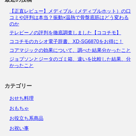
【正直レビュー】メディブル（メディブルホット）の口
コミや評判は本当？振動×温熱で骨盤底筋はどう変わる
のか
テレビーノの評判を徹底調査しました【ココチモ】
ココチモのカシオ電子辞書、XD-SG6870をお得に！
コアマジックの効果について、調べた結果分かったこと
ジョブソンとジータのゴミ箱、違いを比較した結果、分
かったこと
カテゴリー
おせち料理
おもちゃ
お役立ち系商品
お祝い事