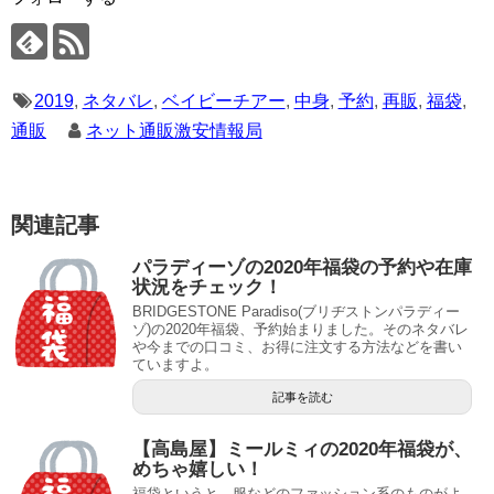
2019
,
ネタバレ
,
ベイビーチアー
,
中身
,
予約
,
再販
,
福袋
,
通販
ネット通販激安情報局
関連記事
パラディーゾの2020年福袋の予約や在庫
状況をチェック！
BRIDGESTONE Paradiso(ブリヂストンパラディー
ゾ)の2020年福袋、予約始まりました。そのネタバレ
や今までの口コミ、お得に注文する方法などを書い
ていますよ。
記事を読む
【高島屋】ミールミィの2020年福袋が、
めちゃ嬉しい！
福袋というと、服などのファッション系のものがよ