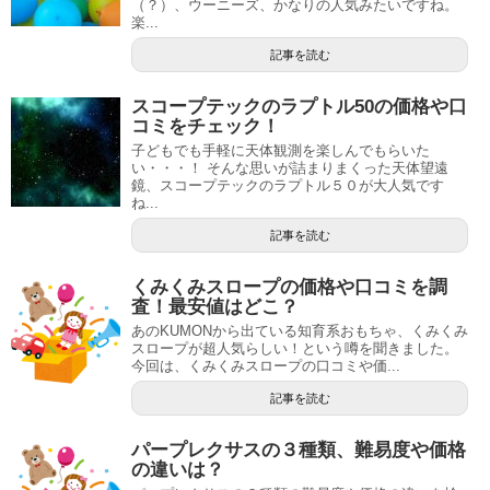
（？）、ウーニーズ、かなりの人気みたいですね。
楽...
記事を読む
スコープテックのラプトル50の価格や口
コミをチェック！
子どもでも手軽に天体観測を楽しんでもらいた
い・・・！ そんな思いが詰まりまくった天体望遠
鏡、スコープテックのラプトル５０が大人気です
ね...
記事を読む
くみくみスロープの価格や口コミを調
査！最安値はどこ？
あのKUMONから出ている知育系おもちゃ、くみくみ
スロープが超人気らしい！という噂を聞きました。
今回は、くみくみスロープの口コミや価...
記事を読む
パープレクサスの３種類、難易度や価格
の違いは？