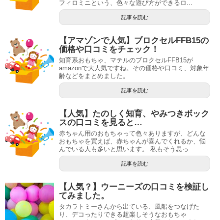
フィロミニという、色々な遊び方ができるロ...
記事を読む
【アマゾンで人気】ブロクセルFFB15の
価格や口コミをチェック！
知育系おもちゃ、マテルのブロクセルFFB15が
amazonで大人気ですね。その価格や口コミ、対象年
齢などをまとめました。
記事を読む
【人気】たのしく知育、やみつきボック
スの口コミを見ると…
赤ちゃん用のおもちゃって色々ありますが、どんな
おもちゃを買えば、赤ちゃんが喜んでくれるか、悩
んでいる人も多いと思います。 私もそう思っ...
記事を読む
【人気？】ウーニーズの口コミを検証し
てみました。
タカラトミーさんから出ている、風船をつなげた
り、デコったりできる超楽しそうなおもちゃ