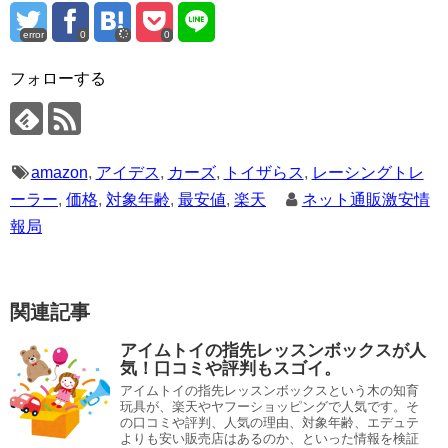
error
0
0
フォローする
amazon
,
アイデス
,
カーズ
,
トイザらス
,
レーシングトレ
ーラー
,
価格
,
対象年齢
,
最安値
,
楽天
ネット通販激安情
報局
関連記事
アイムトイの指先レッスンボックスが人
気！口コミや評判もスゴイ。
アイムトイの指先レッスンボックスという木の知育
玩具が、楽天やヤフーショッピングで人気です。そ
の口コミや評判、人気の理由、対象年齢、エデュテ
よりも安い販売店はあるのか、といった情報を検証