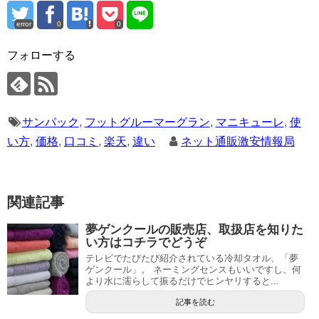
error
0
0
フォローする
サンパック
,
フットグルーマーグラン
,
マニキューレ
,
使
い方
,
価格
,
口コミ
,
楽天
,
違い
ネット通販激安情報局
関連記事
夢ゲンクールの販売店、取扱店を知りた
い方はコチラでどうぞ
テレビでたびたび紹介されている冷却タオル、「夢
ゲンクール」。 ネーミングセンスもいいですし、何
より水に濡らして振るだけでヒンヤリすると...
記事を読む