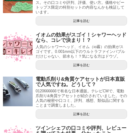
ス。その口コミや評判、評価、使い方。価格やビー
トップス限定の特別セットの内容なんかも検証して
います。
記事を読む
イオムの効果がスゴイ！シャワーヘッド
なら、コレで決まり！？
人気のシャワーヘッド、イオム（io霧）の効果がス
ゴイです。0.001mm以下のウルトラファインバブル
だけじゃない、節水も！？気になる方はドウゾ。
記事を読む
電動爪削り&角質ケアセットが日本直販
で人気ですね。どうして？
0120666666で有名な日本通販。テレビCMで、電動
爪削り&角質ケアセットが紹介されていました。その
人気の秘密や口コミ、評判、感想、類似品に関する
ことまで調査しました。
記事を読む
ツインシェフの口コミや評判、レビュー