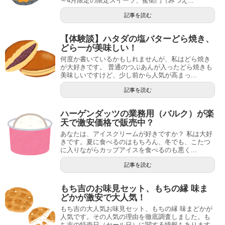
～4月限定の限定スイーツ、蜜衛門（みつえ...
記事を読む
【体験談】ハタダの塩バターどら焼き、
どら一が美味しい！
何度か書いているかもしれませんが、私はどら焼き
が大好きです。 普通のつぶあんが入ったどら焼きも
美味しいですけど、少し前から人気が高まっ...
記事を読む
ハーゲンダッツの業務用（バルク）が楽
天で激安価格で販売中？
あなたは、アイスクリームが好きですか？ 私は大好
きです。夏に食べるのはもちろん、冬でも、こたつ
に入りながらカップアイスを食べるのも悪く...
記事を読む
もち吉のお味見セット、もちの縁 味ま
どかが激安で大人気！
もち吉の大人気お味見セット、もちの縁 味まどかが
人気です。その人気の理由を徹底調査しました。も
ち吉の特売日（セール日）に関する情報もあります