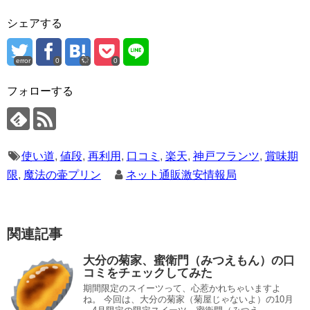
シェアする
error
0
0
フォローする
使い道
,
値段
,
再利用
,
口コミ
,
楽天
,
神戸フランツ
,
賞味期
限
,
魔法の壷プリン
ネット通販激安情報局
関連記事
大分の菊家、蜜衛門（みつえもん）の口
コミをチェックしてみた
期間限定のスイーツって、心惹かれちゃいますよ
ね。 今回は、大分の菊家（菊屋じゃないよ）の10月