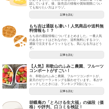
認しています。後、販売店の情報や賞味期限につい
ても知りたい方はドウゾ。
記事を読む
もち吉は通販も凄い！人気商品や送料無
料情報も！？
もち吉の通販情報についてまとめました。一番人気
のあるセットはどれなのか、送料無料にするコツ、
通販で注文するメリットなども、気になる方はどう
ぞ。
記事を読む
【人気】和歌山のふみこ農園、フルーツ
コンポートがすごい！
今、和歌山のふみこ農園、フルーツコンポートが、
楽天のゼリーランキングを賑わせています。 私がチ
ェックしたときには、ランキング1位になっ...
記事を読む
胡蝶庵の「とろける生大福」の値段（価
格）や評判、口コミを検証！