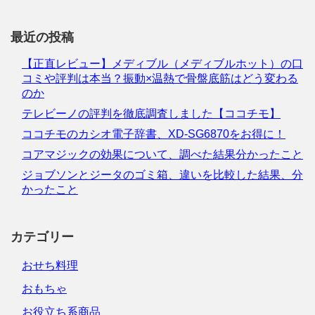
最近の投稿
【正直レビュー】メディブル（メディブルホット）の口
コミや評判は本当？振動×温熱で骨盤底筋はどう変わる
のか
テレビーノの評判を徹底調査しました【ココチモ】
ココチモのカシオ電子辞書、XD-SG6870をお得に！
コアマジックの効果について、調べた結果分かったこと
ジョブソンとジータのゴミ箱、違いを比較した結果、分
かったこと
カテゴリー
おせち料理
おもちゃ
お役立ち系商品