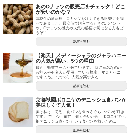
あのQナッツの販売店をチェック！どこ
が安いのかな？
落花生の新品種、Qナッツを注文できる販売店を調
べてみました。最安値で購入するときのポイント
や、Qナッツの魅力や人気の秘密が気になる方もど
うぞ！
記事を読む
【楽天】メディージャラのジャラハニー
の人気が高い、5つの理由
最近、蜂蜜ブームが来ています。 特に有名なのが、
芸能人や有名人が愛用している蜂蜜、マヌカハニー
ですよね。 ですが、人気が高すぎる...
記事を読む
京都祇園ボロニヤのデニッシュ食パンが
美味しくて人気！
実は私は、毎朝、食パンを食べるぐらいパンが好き
です。 で、少し前に、知り合いから、ボロニヤの元
祖デニッシュ食パンという食パンを戴いたの...
記事を読む