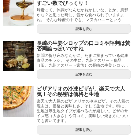
すごい数でびっくり！
蜂蜜って、体調がなんだかおかしいな、とか、風邪
かな？と思った時に、昔から食べられていますよ
ね。 そんな蜂蜜の中でも、マヌカハニーという...
記事を読む
長崎の生姜シロップの口コミや評判は賛
否両論っぽいですね
新聞の折り込みなんかに、たまに挟まっている健康
食品のチラシ。 その中に、九州アスリート食品
（旧、九州アスリート家族）の長崎の生姜シロッ...
記事を読む
ピザアリオの冷凍ピザが、楽天で大人
気！その秘密は価格と生地
楽天で大人気のピザ アリオの冷凍ピザ。その人気の
理由は、価格と美味しさ、そして生地です。特に、
生地は厚生地タイプが選べるのが嬉しい。ピザのサ
イズ感（大きさ）や口コミ、美味しい焼き方につい
ても書いてます。
記事を読む