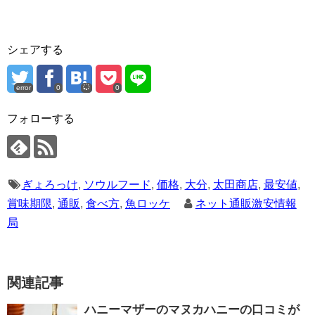
シェアする
error
0
0
フォローする
ぎょろっけ
,
ソウルフード
,
価格
,
大分
,
太田商店
,
最安値
,
賞味期限
,
通販
,
食べ方
,
魚ロッケ
ネット通販激安情報
局
関連記事
ハニーマザーのマヌカハニーの口コミが