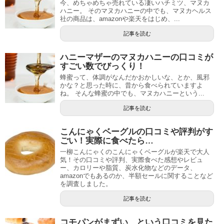
今、めちゃめちゃ売れている凄いハチミツ、マヌカ
ハニー。 そのマヌカハニーの中でも、マヌカヘルス
社の商品は、amazonや楽天をはじめ、...
記事を読む
ハニーマザーのマヌカハニーの口コミが
すごい数でびっくり！
蜂蜜って、体調がなんだかおかしいな、とか、風邪
かな？と思った時に、昔から食べられていますよ
ね。 そんな蜂蜜の中でも、マヌカハニーという...
記事を読む
こんにゃくベーグルの口コミや評判がす
ごい！実際に食べたら…
一柳こんにゃくのこんにゃくベーグルが楽天で大人
気！その口コミや評判、実際食べた感想やレビュ
ー、カロリーや脂質、炭水化物などのデータ、
amazonでもあるのか、半額セールに関することなど
を調査しました。
記事を読む
コモパンがまずい、という口コミを見た