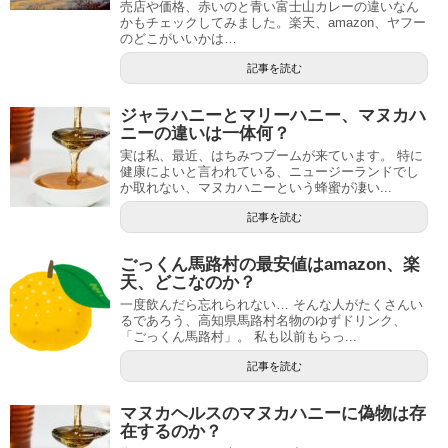
売店や価格、赤いのと青い富士山カレーの違いなん
かもチェックしてみました。楽天、amazon、ヤフー
のどこがいいかは…
記事を読む
ジャラハニーとマリーハニー、マヌカハ
ニーの違いは一体何？
実は私、最近、はちみつブームが来ています。 特に
健康によいと言われている、ニュージーランドでし
か取れない、マヌカハニーという蜂蜜が凄い...
記事を読む
ごっくん馬路村の最安値はamazon、楽
天、どこなのか？
一度飲んだら忘れられない… そんな人がたくさんい
るであろう、高知県馬路村名物のゆずドリンク、
「ごっくん馬路村」。 私も以前もらっ...
記事を読む
マヌカヘルスのマヌカハニーに偽物は存
在するのか？