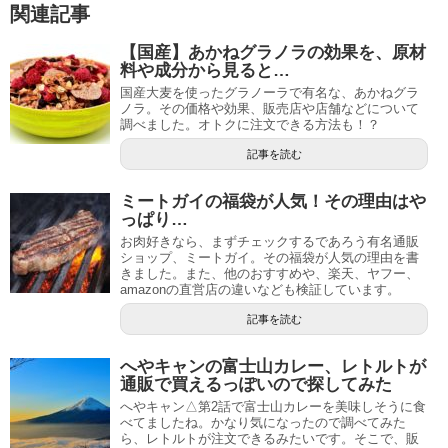
関連記事
【国産】あかねグラノラの効果を、原材
料や成分から見ると…
国産大麦を使ったグラノーラで有名な、あかねグラ
ノラ。その価格や効果、販売店や店舗などについて
調べました。オトクに注文できる方法も！？
記事を読む
ミートガイの福袋が人気！その理由はや
っぱり…
お肉好きなら、まずチェックするであろう有名通販
ショップ、ミートガイ。その福袋が人気の理由を書
きました。また、他のおすすめや、楽天、ヤフー、
amazonの直営店の違いなども検証しています。
記事を読む
へやキャンの富士山カレー、レトルトが
通販で買えるっぽいので探してみた
へやキャン△第2話で富士山カレーを美味しそうに食
べてましたね。かなり気になったので調べてみた
ら、レトルトが注文できるみたいです。そこで、販