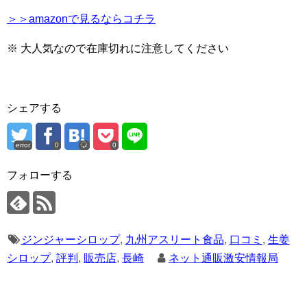
＞＞amazonで見るならコチラ
※ 大人気なので在庫切れに注意してください
シェアする
error
0
0
フォローする
ジンジャーシロップ
,
九州アスリート食品
,
口コミ
,
生姜
シロップ
,
評判
,
販売店
,
長崎
ネット通販激安情報局