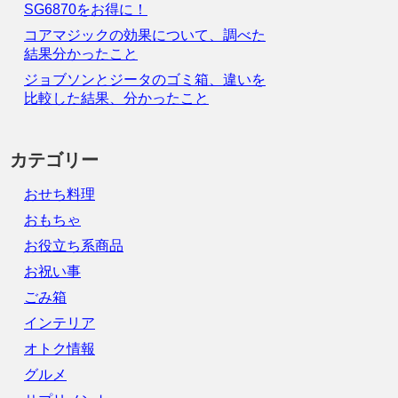
SG6870をお得に！
コアマジックの効果について、調べた
結果分かったこと
ジョブソンとジータのゴミ箱、違いを
比較した結果、分かったこと
カテゴリー
おせち料理
おもちゃ
お役立ち系商品
お祝い事
ごみ箱
インテリア
オトク情報
グルメ