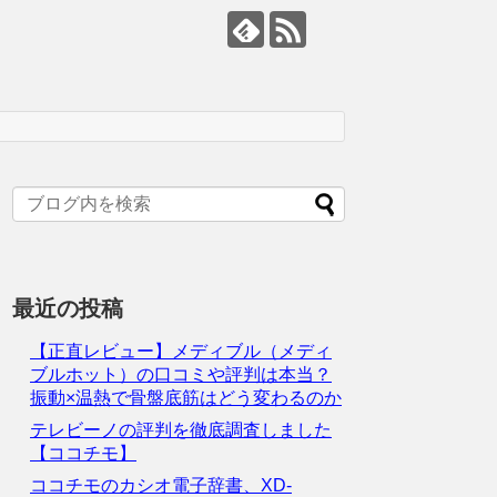
最近の投稿
【正直レビュー】メディブル（メディ
ブルホット）の口コミや評判は本当？
振動×温熱で骨盤底筋はどう変わるのか
テレビーノの評判を徹底調査しました
【ココチモ】
ココチモのカシオ電子辞書、XD-