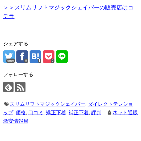
＞＞スリムリフトマジックシェイパーの販売店はコ
チラ
シェアする
error
0
0
フォローする
スリムリフトマジックシェイパー
,
ダイレクトテレショ
ップ
,
価格
,
口コミ
,
矯正下着
,
補正下着
,
評判
ネット通販
激安情報局