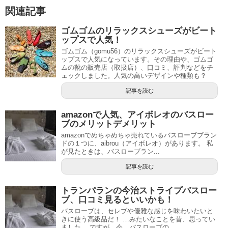
関連記事
ゴムゴムのリラックスシューズがビート
ップスで人気！
ゴムゴム（gomu56）のリラックスシューズがビート
ップスで人気になっています。その理由や、ゴムゴ
ムの靴の販売店（取扱店）、口コミ、評判などをチ
ェックしました。人気の高いデザインや種類も？
記事を読む
amazonで人気、アイボレオのバスロー
ブのメリットデメリット
amazonでめちゃめちゃ売れているバスローブブラン
ドの１つに、aibrou（アイボレオ）があります。 私
が見たときは、バスローブラン...
記事を読む
トランパランの今治ストライプバスロー
ブ、口コミ見るといいかも！
バスローブは、セレブや優雅な感じを味わいたいと
きに使う高級品だ！ …みたいなことを昔、思ってい
ました。 ですが、今、バスローブの...