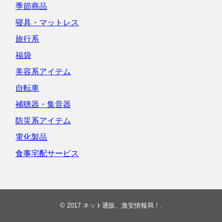
季節商品
寝具・マットレス
旅行系
福袋
美容系アイテム
自転車
補聴器・集音器
防災系アイテム
電化製品
食事宅配サービス
© 2017
ネット通販、激安情報局！
.