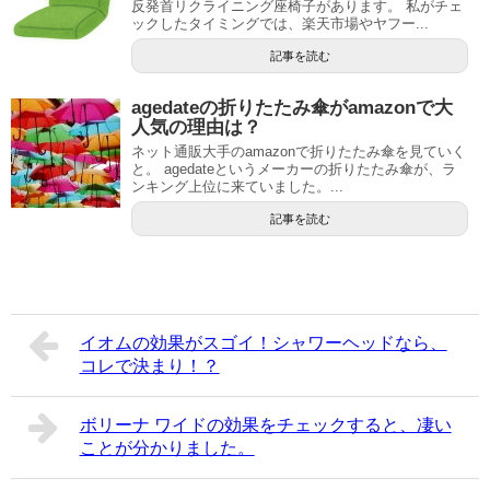
反発首リクライニング座椅子があります。 私がチェ
ックしたタイミングでは、楽天市場やヤフー...
記事を読む
agedateの折りたたみ傘がamazonで大
人気の理由は？
ネット通販大手のamazonで折りたたみ傘を見ていく
と。 agedateというメーカーの折りたたみ傘が、ラ
ンキング上位に来ていました。...
記事を読む
イオムの効果がスゴイ！シャワーヘッドなら、
コレで決まり！？
ボリーナ ワイドの効果をチェックすると、凄い
ことが分かりました。