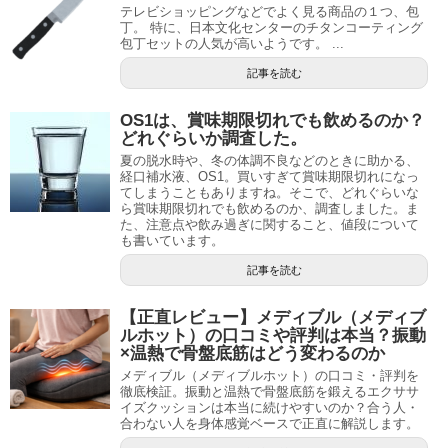
テレビショッピングなどでよく見る商品の１つ、包
丁。 特に、日本文化センターのチタンコーティング
包丁セットの人気が高いようです。 ...
記事を読む
OS1は、賞味期限切れでも飲めるのか？
どれぐらいか調査した。
夏の脱水時や、冬の体調不良などのときに助かる、
経口補水液、OS1。買いすぎて賞味期限切れになっ
てしまうこともありますね。そこで、どれぐらいな
ら賞味期限切れでも飲めるのか、調査しました。ま
た、注意点や飲み過ぎに関すること、値段について
も書いています。
記事を読む
【正直レビュー】メディブル（メディブ
ルホット）の口コミや評判は本当？振動
×温熱で骨盤底筋はどう変わるのか
メディブル（メディブルホット）の口コミ・評判を
徹底検証。振動と温熱で骨盤底筋を鍛えるエクササ
イズクッションは本当に続けやすいのか？合う人・
合わない人を身体感覚ベースで正直に解説します。