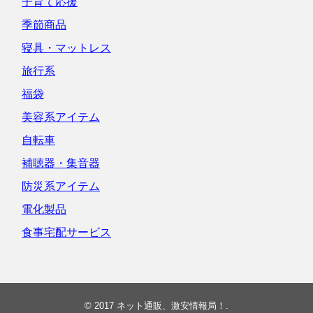
子育て応援
季節商品
寝具・マットレス
旅行系
福袋
美容系アイテム
自転車
補聴器・集音器
防災系アイテム
電化製品
食事宅配サービス
© 2017
ネット通販、激安情報局！
.