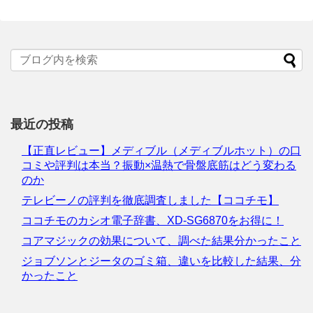
最近の投稿
【正直レビュー】メディブル（メディブルホット）の口
コミや評判は本当？振動×温熱で骨盤底筋はどう変わる
のか
テレビーノの評判を徹底調査しました【ココチモ】
ココチモのカシオ電子辞書、XD-SG6870をお得に！
コアマジックの効果について、調べた結果分かったこと
ジョブソンとジータのゴミ箱、違いを比較した結果、分
かったこと