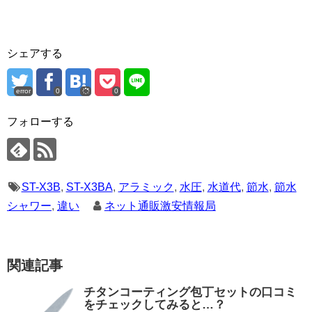
シェアする
error
0
0
フォローする
ST-X3B
,
ST-X3BA
,
アラミック
,
水圧
,
水道代
,
節水
,
節水
シャワー
,
違い
ネット通販激安情報局
関連記事
チタンコーティング包丁セットの口コミ
をチェックしてみると…？