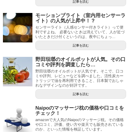
記事を読む
モーションブライト（室内用センサーラ
イト）の人気が上昇中！？
センサーライト（人感センサー付きライト）って便
利ですよね。 必要ないときは消えていて、人が近づ
いたときだけ付くというのは、夜中にちょっ...
記事を読む
野田琺瑯のオイルポットが人気。その口
コミや評判を調査したら…
野田琺瑯のオイルポットが人気です。そこで、口コ
ミや評判、レビューなどを調べました。活性炭カー
トリッジで油を再利用できること、日本製でおしゃ
れなデザインなのが好評です。
記事を読む
Naipoのマッサージ枕の価格や口コミを
チェック！
amazonで大人気のNaipoのマッサージ枕。その価格
や口コミ、評価、使い方や楽天でも販売されている
のか、といった情報を検証しています。