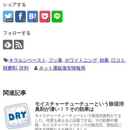
シェアする
error
0
0
フォローする
キラルンペースト
,
フッ素
,
ホワイトニング
,
効果
,
口コミ
,
研磨剤
,
評判
ネット通販激安情報局
関連記事
モイスチャーチューチューという除湿消
臭剤が凄い！？その効果は
モイスチャーチューチューという除湿消臭剤がでま
した。何度も使えると話題ですね。その効果や価
格、モイスチャーチュウチュウの販売店、類似品に
関する情報などを検証しました。