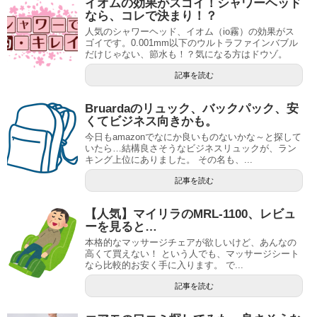
イオムの効果がスゴイ！シャワーヘッド
なら、コレで決まり！？
人気のシャワーヘッド、イオム（io霧）の効果がス
ゴイです。0.001mm以下のウルトラファインバブル
だけじゃない、節水も！？気になる方はドウゾ。
記事を読む
Bruardaのリュック、バックパック、安
くてビジネス向きかも。
今日もamazonでなにか良いものないかな～と探して
いたら…結構良さそうなビジネスリュックが、ラン
キング上位にありました。 その名も、...
記事を読む
【人気】マイリラのMRL-1100、レビュ
ーを見ると…
本格的なマッサージチェアが欲しいけど、あんなの
高くて買えない！ という人でも、マッサージシート
なら比較的お安く手に入ります。 で...
記事を読む