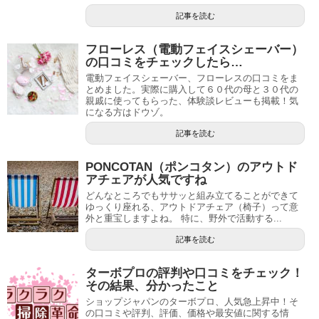
記事を読む
フローレス（電動フェイスシェーバー）
の口コミをチェックしたら…
電動フェイスシェーバー、フローレスの口コミをま
とめました。実際に購入して６０代の母と３０代の
親戚に使ってもらった、体験談レビューも掲載！気
になる方はドウゾ。
記事を読む
PONCOTAN（ポンコタン）のアウトド
アチェアが人気ですね
どんなところでもササッと組み立てることができて
ゆっくり座れる、アウトドアチェア（椅子）って意
外と重宝しますよね。 特に、野外で活動する...
記事を読む
ターボプロの評判や口コミをチェック！
その結果、分かったこと
ショップジャパンのターボプロ、人気急上昇中！そ
の口コミや評判、評価、価格や最安値に関する情