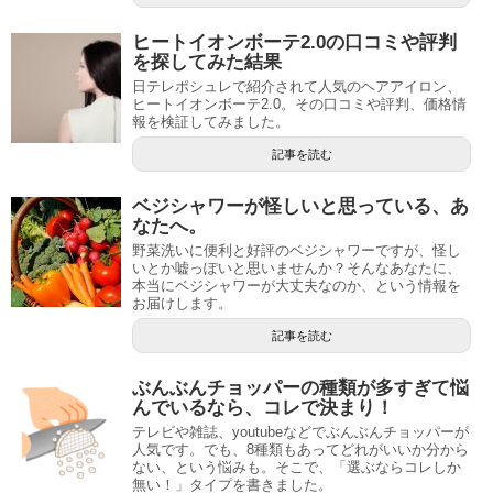
ヒートイオンボーテ2.0の口コミや評判
を探してみた結果
日テレポシュレで紹介されて人気のヘアアイロン、
ヒートイオンボーテ2.0。その口コミや評判、価格情
報を検証してみました。
記事を読む
ベジシャワーが怪しいと思っている、あ
なたへ。
野菜洗いに便利と好評のベジシャワーですが、怪し
いとか嘘っぽいと思いませんか？そんなあなたに、
本当にベジシャワーが大丈夫なのか、という情報を
お届けします。
記事を読む
ぶんぶんチョッパーの種類が多すぎて悩
んでいるなら、コレで決まり！
テレビや雑誌、youtubeなどでぶんぶんチョッパーが
人気です。でも、8種類もあってどれがいいか分から
ない、という悩みも。そこで、「選ぶならコレしか
無い！」タイプを書きました。