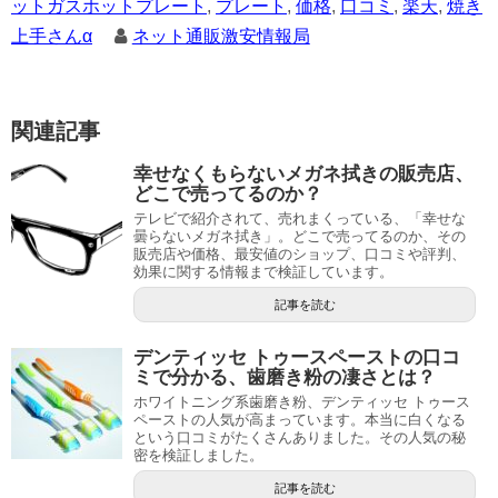
ットガスホットプレート
,
プレート
,
価格
,
口コミ
,
楽天
,
焼き
上手さんα
ネット通販激安情報局
関連記事
幸せなくもらないメガネ拭きの販売店、
どこで売ってるのか？
テレビで紹介されて、売れまくっている、「幸せな
曇らないメガネ拭き」。どこで売ってるのか、その
販売店や価格、最安値のショップ、口コミや評判、
効果に関する情報まで検証しています。
記事を読む
デンティッセ トゥースペーストの口コ
ミで分かる、歯磨き粉の凄さとは？
ホワイトニング系歯磨き粉、デンティッセ トゥース
ペーストの人気が高まっています。本当に白くなる
という口コミがたくさんありました。その人気の秘
密を検証しました。
記事を読む