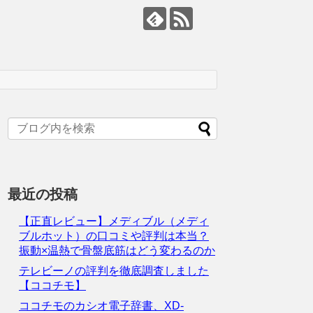
最近の投稿
【正直レビュー】メディブル（メディ
ブルホット）の口コミや評判は本当？
振動×温熱で骨盤底筋はどう変わるのか
テレビーノの評判を徹底調査しました
【ココチモ】
ココチモのカシオ電子辞書、XD-