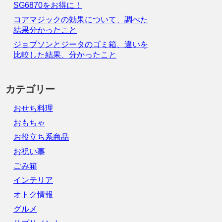
SG6870をお得に！
コアマジックの効果について、調べた
結果分かったこと
ジョブソンとジータのゴミ箱、違いを
比較した結果、分かったこと
カテゴリー
おせち料理
おもちゃ
お役立ち系商品
お祝い事
ごみ箱
インテリア
オトク情報
グルメ