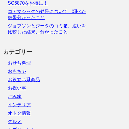
SG6870をお得に！
コアマジックの効果について、調べた
結果分かったこと
ジョブソンとジータのゴミ箱、違いを
比較した結果、分かったこと
カテゴリー
おせち料理
おもちゃ
お役立ち系商品
お祝い事
ごみ箱
インテリア
オトク情報
グルメ