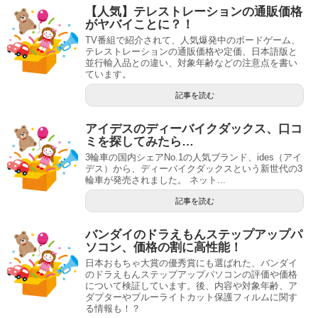
【人気】テレストレーションの通販価格
がヤバイことに？！
TV番組で紹介されて、人気爆発中のボードゲーム、
テレストレーションの通販価格や定価、日本語版と
並行輸入品との違い、対象年齢などの注意点を書い
ています。
記事を読む
アイデスのディーバイクダックス、口コ
ミを探してみたら…
3輪車の国内シェアNo.1の人気ブランド、ides（アイ
デス）から、ディーバイクダックスという新世代の3
輪車が発売されました。 ネット...
記事を読む
バンダイのドラえもんステップアップパ
ソコン、価格の割に高性能！
日本おもちゃ大賞の優秀賞にも選ばれた、バンダイ
のドラえもんステップアップパソコンの評価や価格
について検証しています。後、内容や対象年齢、ア
ダプターやブルーライトカット保護フィルムに関す
る情報も！？