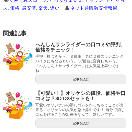
くみくみスロープ
,
たっぷり１００
,
アマゾン
,
トイザら
ス
,
価格
,
最安値
,
楽天
,
違い
ネット通販激安情報局
関連記事
へんしんサンライダーの口コミや評判、
価格をチェック！
手押し棒つきから、３輪車、更に２輪のランニング
バイクにもなるという、３段階に変身しちゃう、
「へんしん！サンライダー」は人気急上昇中です
ね。 ...
記事を読む
【可愛い！】オリケシの値段、価格や口
コミは？3D DXセットも！
可愛いオリジナルの消しゴムを作っちゃうことが出
来る、オリケシの人気が急上昇中です！ 自分で消し
ゴムを作ることが出来るなんて、嬉しいです...
記事を読む