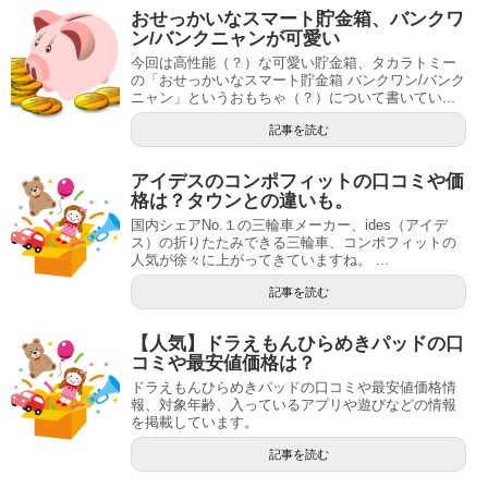
おせっかいなスマート貯金箱、バンクワ
ン/バンクニャンが可愛い
今回は高性能（？）な可愛い貯金箱、タカラトミー
の「おせっかいなスマート貯金箱 バンクワン/バンク
ニャン」というおもちゃ（？）について書いてい...
記事を読む
アイデスのコンポフィットの口コミや価
格は？タウンとの違いも。
国内シェアNo.１の三輪車メーカー、ides（アイデ
ス）の折りたたみできる三輪車、コンポフィットの
人気が徐々に上がってきていますね。 ...
記事を読む
【人気】ドラえもんひらめきパッドの口
コミや最安値価格は？
ドラえもんひらめきパッドの口コミや最安値価格情
報、対象年齢、入っているアプリや遊びなどの情報
を掲載しています。
記事を読む