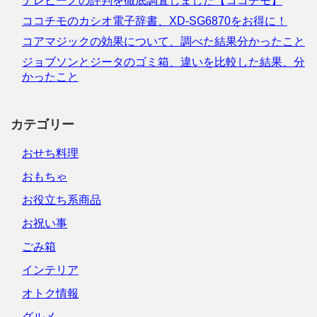
テレビーノの評判を徹底調査しました【ココチモ】
ココチモのカシオ電子辞書、XD-SG6870をお得に！
コアマジックの効果について、調べた結果分かったこと
ジョブソンとジータのゴミ箱、違いを比較した結果、分
かったこと
カテゴリー
おせち料理
おもちゃ
お役立ち系商品
お祝い事
ごみ箱
インテリア
オトク情報
グルメ