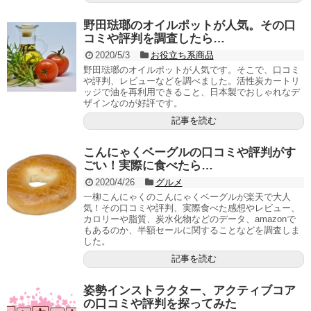
野田琺瑯のオイルポットが人気。その口
コミや評判を調査したら…
2020/5/3
お役立ち系商品
野田琺瑯のオイルポットが人気です。そこで、口コミ
や評判、レビューなどを調べました。活性炭カートリ
ッジで油を再利用できること、日本製でおしゃれなデ
ザインなのが好評です。
記事を読む
こんにゃくベーグルの口コミや評判がす
ごい！実際に食べたら…
2020/4/26
グルメ
一柳こんにゃくのこんにゃくベーグルが楽天で大人
気！その口コミや評判、実際食べた感想やレビュー、
カロリーや脂質、炭水化物などのデータ、amazonで
もあるのか、半額セールに関することなどを調査しま
した。
記事を読む
姿勢インストラクター、アクティブコア
の口コミや評判を探ってみた