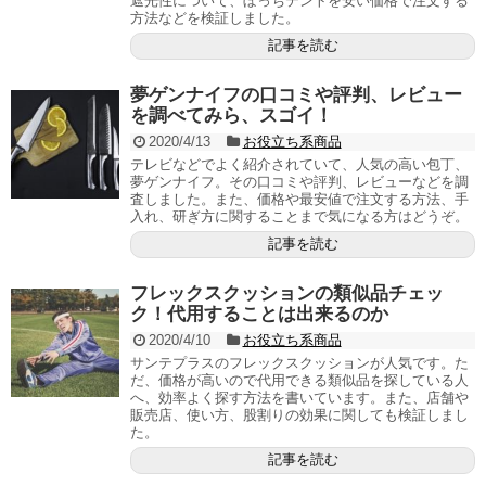
遮光性について、ぼっちテントを安い価格で注文する
方法などを検証しました。
記事を読む
夢ゲンナイフの口コミや評判、レビュー
を調べてみら、スゴイ！
2020/4/13
お役立ち系商品
テレビなどでよく紹介されていて、人気の高い包丁、
夢ゲンナイフ。その口コミや評判、レビューなどを調
査しました。また、価格や最安値で注文する方法、手
入れ、研ぎ方に関することまで気になる方はどうぞ。
記事を読む
フレックスクッションの類似品チェッ
ク！代用することは出来るのか
2020/4/10
お役立ち系商品
サンテプラスのフレックスクッションが人気です。た
だ、価格が高いので代用できる類似品を探している人
へ、効率よく探す方法を書いています。また、店舗や
販売店、使い方、股割りの効果に関しても検証しまし
た。
記事を読む