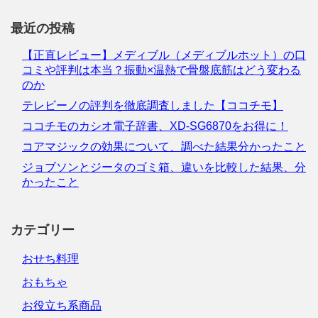
最近の投稿
【正直レビュー】メディブル（メディブルホット）の口
コミや評判は本当？振動×温熱で骨盤底筋はどう変わる
のか
テレビーノの評判を徹底調査しました【ココチモ】
ココチモのカシオ電子辞書、XD-SG6870をお得に！
コアマジックの効果について、調べた結果分かったこと
ジョブソンとジータのゴミ箱、違いを比較した結果、分
かったこと
カテゴリー
おせち料理
おもちゃ
お役立ち系商品