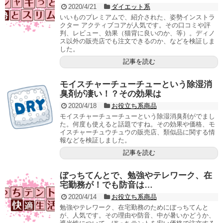
2020/4/21
ダイエット系
いいものプレミアムで、紹介された、姿勢インストラ
クター アクティブコアが人気です。その口コミや評
判、レビュー、効果（猫背に良いのか、等）。ディノ
ス以外の販売店でも注文できるのか、などを検証しま
した。
記事を読む
モイスチャーチューチューという除湿消
臭剤が凄い！？その効果は
2020/4/18
お役立ち系商品
モイスチャーチューチューという除湿消臭剤がでまし
た。何度も使えると話題ですね。その効果や価格、モ
イスチャーチュウチュウの販売店、類似品に関する情
報などを検証しました。
記事を読む
ぼっちてんとで、勉強やテレワーク、在
宅勤務が！でも防音は…
2020/4/14
お役立ち系商品
勉強やテレワーク、在宅勤務のためにぼっちてんと
が、人気です。その理由や防音、中が暑いかどうか、