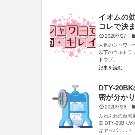
イオムの
コレで決
2020/7/27
人気のシャワーヘ
以下のウルトラ
ドウゾ。
記事を読む
DTY-2
密が分か
2020/7/26
ふわふわの台湾
器 DTY-20
はヤッパリ…？