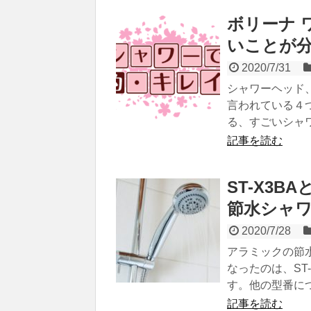
ボリーナ 
いことが
2020/7/31
シャワーヘッド
言われている４
る、すごいシャ
記事を読む
ST-X3B
節水シャ
2020/7/28
アラミックの節
なったのは、ST
す。他の型番に
記事を読む