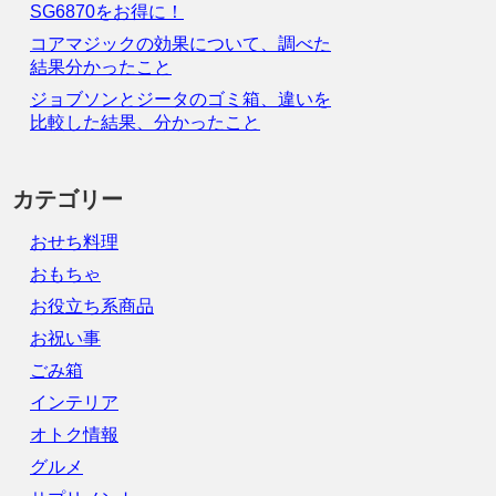
SG6870をお得に！
コアマジックの効果について、調べた
結果分かったこと
ジョブソンとジータのゴミ箱、違いを
比較した結果、分かったこと
カテゴリー
おせち料理
おもちゃ
お役立ち系商品
お祝い事
ごみ箱
インテリア
オトク情報
グルメ