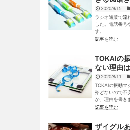
2020/8/15
ラジオ通販で流
した。電話番号
す。
記事を読む
TOKAI
ない理由
2020/8/11
TOKAIの振動
殆どないので不
か、理由を書き
記事を読む
ザイグル