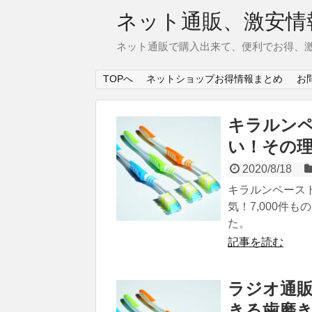
ネット通販、激安情
ネット通販で購入出来て、便利でお得、
TOPへ
ネットショップお得情報まとめ
お
キラルン
い！その
2020/8/18
キラルンペース
気！7,000件
た。
記事を読む
ラジオ通
きる歯磨