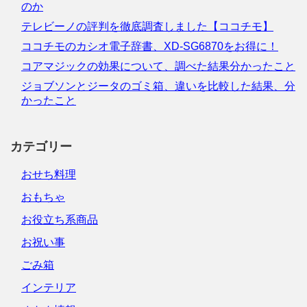
のか
テレビーノの評判を徹底調査しました【ココチモ】
ココチモのカシオ電子辞書、XD-SG6870をお得に！
コアマジックの効果について、調べた結果分かったこと
ジョブソンとジータのゴミ箱、違いを比較した結果、分
かったこと
カテゴリー
おせち料理
おもちゃ
お役立ち系商品
お祝い事
ごみ箱
インテリア