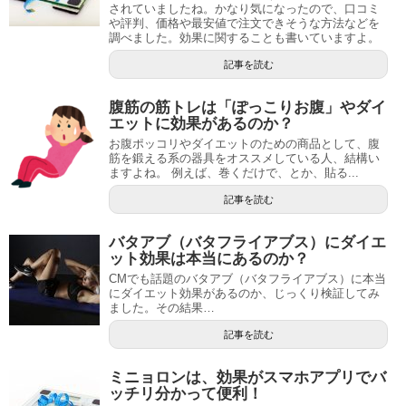
されていましたね。かなり気になったので、口コミ
や評判、価格や最安値で注文できそうな方法などを
調べました。効果に関することも書いていますよ。
記事を読む
腹筋の筋トレは「ぽっこりお腹」やダイ
エットに効果があるのか？
お腹ポッコリやダイエットのための商品として、腹
筋を鍛える系の器具をオススメしている人、結構い
ますよね。 例えば、巻くだけで、とか、貼る...
記事を読む
バタアブ（バタフライアブス）にダイエ
ット効果は本当にあるのか？
CMでも話題のバタアブ（バタフライアブス）に本当
にダイエット効果があるのか、じっくり検証してみ
ました。その結果…
記事を読む
ミニョロンは、効果がスマホアプリでバ
ッチリ分かって便利！