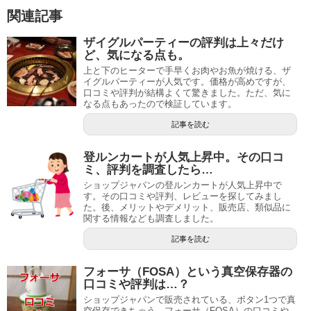
関連記事
ザイグルパーティーの評判は上々だけ
ど、気になる点も。
上と下のヒーターで手早くお肉やお魚が焼ける、ザ
イグルパーティーが人気です。価格が高めですが、
口コミや評判が結構よくて驚きました。ただ、気に
なる点もあったので検証しています。
記事を読む
登ルンカートが人気上昇中。その口コ
ミ、評判を調査したら…
ショップジャパンの登ルンカートが人気上昇中で
す。その口コミや評判、レビューを探してみまし
た。後、メリットやデメリット、販売店、類似品に
関する情報なども調査しました。
記事を読む
フォーサ（FOSA）という真空保存器の
口コミや評判は…？
ショップジャパンで販売されている、ボタン1つで真
空保存できちゃう、フォーサ（FOSA）の口コミや