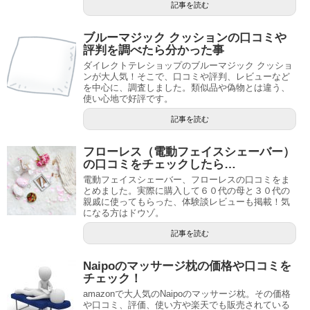
記事を読む
ブルーマジック クッションの口コミや
評判を調べたら分かった事
ダイレクトテレショップのブルーマジック クッショ
ンが大人気！そこで、口コミや評判、レビューなど
を中心に、調査しました。類似品や偽物とは違う、
使い心地で好評です。
記事を読む
フローレス（電動フェイスシェーバー）
の口コミをチェックしたら…
電動フェイスシェーバー、フローレスの口コミをま
とめました。実際に購入して６０代の母と３０代の
親戚に使ってもらった、体験談レビューも掲載！気
になる方はドウゾ。
記事を読む
Naipoのマッサージ枕の価格や口コミを
チェック！
amazonで大人気のNaipoのマッサージ枕。その価格
や口コミ、評価、使い方や楽天でも販売されている