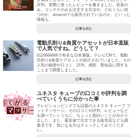
評判、実際に使ったレビューを書きました。容器の
み、コンテナのみを注文する方法や、どれぐらい持
つのか、amazonでも販売されているのか、といった
情報も。
記事を読む
電動爪削り&角質ケアセットが日本直販
で人気ですね。どうして？
0120666666で有名な日本通販。テレビCMで、電動
爪削り&角質ケアセットが紹介されていました。その
人気の秘密や口コミ、評判、感想、類似品に関する
ことまで調査しました。
記事を読む
ユネスタ キューブの口コミや評判を調
べていくうちに分かった事
テレビショッピングでも話題のユネスタ キューブ フ
ットマッサージ。その口コミや評判、レビューなど
を調べていくうちに、ちょっと面白いことが分かり
ました。また、最安値で注文できる販売店なども調
査済です。気になる方はチェックしてみてくださ
い。