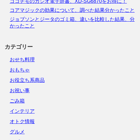
ココチモのカシオ電子辞書、XD-SG6870をお得に！
コアマジックの効果について、調べた結果分かったこと
ジョブソンとジータのゴミ箱、違いを比較した結果、分
かったこと
カテゴリー
おせち料理
おもちゃ
お役立ち系商品
お祝い事
ごみ箱
インテリア
オトク情報
グルメ