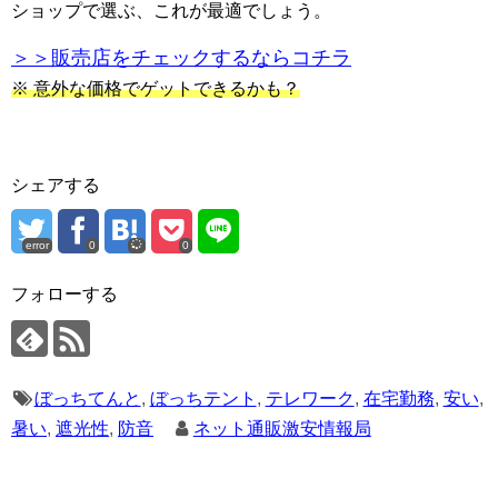
ショップで選ぶ、これが最適でしょう。
＞＞販売店をチェックするならコチラ
※ 意外な価格でゲットできるかも？
シェアする
error
0
0
フォローする
ぼっちてんと
,
ぼっちテント
,
テレワーク
,
在宅勤務
,
安い
,
暑い
,
遮光性
,
防音
ネット通販激安情報局