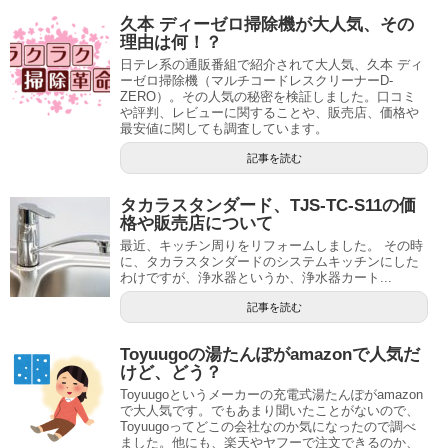
久本 ディーゼロ掃除機が大人気、その
理由は何！？
日テレ系の通販番組で紹介されて大人気、久本 ディ
ーゼロ掃除機（マルチコードレスクリーナーD-
ZERO）。その人気の秘密を検証しました。口コミ
や評判、レビューに関することや、販売店、価格や
最安値に関しても調査しています。
記事を読む
タカラスタンダード、TJS-TC-S11の価
格や販売店について
最近、キッチン周りをリフォームしました。 その時
に、タカラスタンダードのシステムキッチンにした
わけですが、浄水器というか、浄水器カート...
記事を読む
Toyuugoの湯たんぽがamazonで人気だ
けど、どう？
Toyuugoというメーカーの充電式湯たんぽがamazon
で大人気です。でもあまり聞いたことがないので、
Toyuugoってどこの会社なのか気になったので調べ
ました。他にも、楽天やヤフーで注文できるのか、