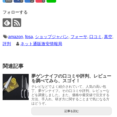
error
0
0
フォローする
amazon
,
fosa
,
ショップジャパン
,
フォーサ
,
口コミ
,
真空
,
評判
ネット通販激安情報局
関連記事
夢ゲンナイフの口コミや評判、レビュー
を調べてみら、スゴイ！
テレビなどでよく紹介されていて、人気の高い包
丁、夢ゲンナイフ。その口コミや評判、レビューな
どを調査しました。また、価格や最安値で注文する
方法、手入れ、研ぎ方に関することまで気になる方
はどうぞ。
記事を読む