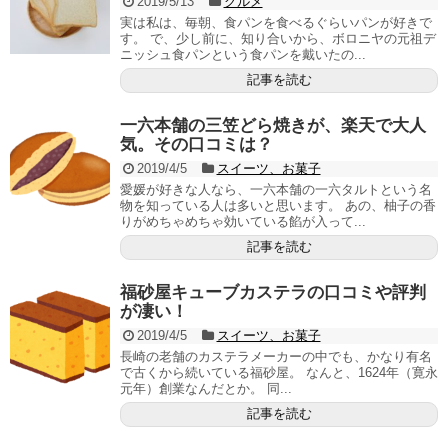
2019/5/13
グルメ
実は私は、毎朝、食パンを食べるぐらいパンが好きで
す。 で、少し前に、知り合いから、ボロニヤの元祖デ
ニッシュ食パンという食パンを戴いたの...
記事を読む
一六本舗の三笠どら焼きが、楽天で大人
気。その口コミは？
2019/4/5
スイーツ、お菓子
愛媛が好きな人なら、一六本舗の一六タルトという名
物を知っている人は多いと思います。 あの、柚子の香
りがめちゃめちゃ効いている餡が入って...
記事を読む
福砂屋キューブカステラの口コミや評判
が凄い！
2019/4/5
スイーツ、お菓子
長崎の老舗のカステラメーカーの中でも、かなり有名
で古くから続いている福砂屋。 なんと、1624年（寛永
元年）創業なんだとか。 同...
記事を読む