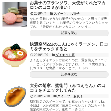
お菓子のフランソワ、天使がくれたマカ
ロンの口コミが凄い！
2019/4/4
スイーツ、お菓子
なにか美味しそうなお菓子がないかな～と思って楽天
市場を見ていくと… お菓子のフランソワというショッ
プの、「天使がくれたマカロン」という...
記事を読む
快適空間222のこんにゃくラーメン、口コ
ミをチェックすると…
2019/1/29
ダイエット系
よくあるダイエット方法の１つに、置き換えダイエッ
ト、というタイプがありますよね。 １日１食程度を、
低カロリーな食品にすることで、１日の...
記事を読む
大分の菊家、蜜衛門（みつえもん）の口
コミをチェックしてみた
2018/12/18
スイーツ、お菓子
期間限定のスイーツって、心惹かれちゃいますよね。
今回は、大分の菊家（菊屋じゃないよ）の10月～4月
限定の限定スイーツ、蜜衛門（みつえ...