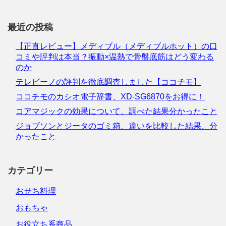
最近の投稿
【正直レビュー】メディブル（メディブルホット）の口
コミや評判は本当？振動×温熱で骨盤底筋はどう変わる
のか
テレビーノの評判を徹底調査しました【ココチモ】
ココチモのカシオ電子辞書、XD-SG6870をお得に！
コアマジックの効果について、調べた結果分かったこと
ジョブソンとジータのゴミ箱、違いを比較した結果、分
かったこと
カテゴリー
おせち料理
おもちゃ
お役立ち系商品