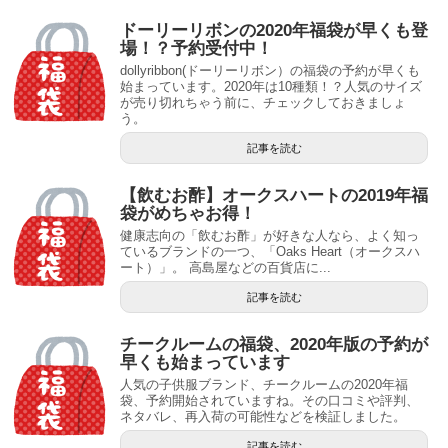
ドーリーリボンの2020年福袋が早くも登
場！？予約受付中！
dollyribbon(ドーリーリボン）の福袋の予約が早くも
始まっています。2020年は10種類！？人気のサイズ
が売り切れちゃう前に、チェックしておきましょ
う。
記事を読む
【飲むお酢】オークスハートの2019年福
袋がめちゃお得！
健康志向の「飲むお酢」が好きな人なら、よく知っ
ているブランドの一つ、「Oaks Heart（オークスハ
ート）」。 高島屋などの百貨店に...
記事を読む
チークルームの福袋、2020年版の予約が
早くも始まっています
人気の子供服ブランド、チークルームの2020年福
袋、予約開始されていますね。その口コミや評判、
ネタバレ、再入荷の可能性などを検証しました。
記事を読む