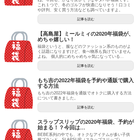
これ１つで、冬のゴルフが快適になりそう！口コミ
や評判、安く買う方法なども調べていますよ。
記事を読む
【高島屋】ミールミィの2020年福袋が、
めちゃ嬉しい！
福袋というと、服などのファッション系のものがよ
く話題になりますけど、食べ物系も負けていません
よね。 個人的にめちゃめちゃ気になっている...
記事を読む
もち吉の2022年福袋を予約や通販で購入
する方法
もち吉の2022年福袋を通販でオトクに購入する方法
について書きました。
記事を読む
スラップスリップの2020年福袋、予約が
始まる！？今回は…
BEBE系列の中でも、オトクなアイテムが多い子供
服ブランド、SLAPSLIP（スラップスリップ）。