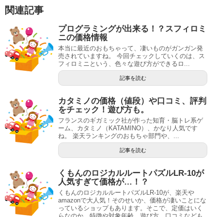
関連記事
プログラミングが出来る！？スフィロミ
ニの価格情報
本当に最近のおもちゃって、凄いものがガンガン発
売されていますね。 今回チェックしていくのは、ス
フィロミニという、色々な遊び方ができるロ...
記事を読む
カタミノの価格（値段）や口コミ、評判
をチェック！遊び方も。
フランスのギガミック社が作った知育・脳トレ系ゲ
ーム、カタミノ（KATAMINO）、かなり人気です
ね。 楽天ランキングのおもちゃ部門や、...
記事を読む
くもんのロジカルルートパズルLR-10が
人気すぎて価格が…！？
くもんのロジカルルートパズルLR-10が、楽天や
amazonで大人気！そのせいか、価格が凄いことにな
っているショップもあります。そこで、定価はいく
らなのか、特徴や対象年齢、遊び方、口コミなども