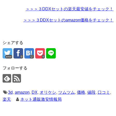
＞＞＞３DDXセットの楽天最安値をチェック！
＞＞＞３DDXセットのamazon価格をチェック！
シェアする
error
0
0
フォローする
3d
,
amazon
,
DX
,
オリケシ
,
ツムツム
,
価格
,
値段
,
口コミ
,
楽天
ネット通販激安情報局