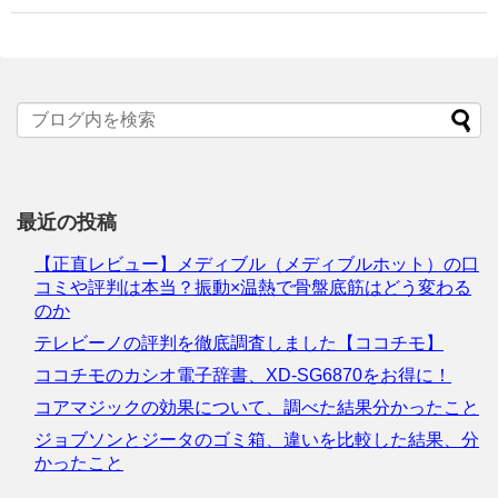
最近の投稿
【正直レビュー】メディブル（メディブルホット）の口
コミや評判は本当？振動×温熱で骨盤底筋はどう変わる
のか
テレビーノの評判を徹底調査しました【ココチモ】
ココチモのカシオ電子辞書、XD-SG6870をお得に！
コアマジックの効果について、調べた結果分かったこと
ジョブソンとジータのゴミ箱、違いを比較した結果、分
かったこと