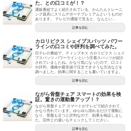
た、との口コミが！？
通販番組でよく紹介されている、かんたんトレーニ
ング器具にスリムデボーテプレミアムというものが
あります。 テレビの通販で見ると、なんとい...
記事を読む
カロリビクス シェイプスパッツ パワー
ラインの口コミや評判を調べてみた。
日テレの番組で、ティップネス カロリビクス シェイ
プスパッツ パワーラインという圧着スパッツが紹介
されていましたね。かなり気になったので、口コミ
や評判、価格や最安値で注文できそうな方法などを
調べました。効果に関することも書いていますよ。
記事を読む
ながら骨盤チェア スマートの効果を検
証。驚きの運動量アップ！？
ながら骨盤チェア スマートがテレビで紹介されて、
かなり売れています。ゆらゆら揺れるだけで運動に
なり、骨盤も立つと評判なので、効果を検証しまし
た。旧作との違いもチェックしてください。
記事を読む