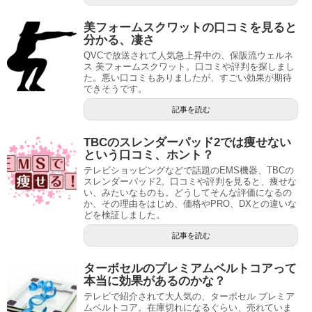
美フォームスクワットの口コミを見ると
分かる、凄さ
QVCで放送されて人気急上昇中の、保阪流ウェルネ
ス 美フォームスクワット。口コミや評判を探しまし
た。悪い口コミもありましたが、すごい効果が期待
できそうです。
記事を読む
TBCのスレンダーパッド2では痩せない
という口コミ、ホント？
テレビショッピングなどで話題のEMS機器、TBCの
スレンダーパッド2。口コミや評判を見ると、痩せな
い、みたいなものも。どうしてそんな評価になるの
か、その理由をはじめ、価格やPRO、DXとの違いな
どを検証しました。
記事を読む
ターボセルのプレミアムベルトコアって
本当に効果があるのかな？
テレビで紹介されて大人気の、ターボセル プレミア
ムベルトコア。在庫切れになるぐらい、売れていま