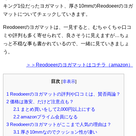
キング1位だったヨガマット、厚さ10mmのReodoeerのヨガ
マットについてチェックしていきます。
Reodoeerのヨガマットは、一見すると、むちゃくちゃ口コ
ミや評判も多く寄せられて、良さそうに見えますが…ちょ
っと不穏な事も書かれているので、一緒に見ていきましょ
う。
＞＞Reodoeerのヨガマットはコチラ（amazon）
目次
[
非表示
]
1
Reodoeerのヨガマットの評判や口コミは、賛否両論？
2
価格は激安、だけど注意点も？
2.1
まとめ買いをして2,000円以上にする
2.2
amazonプライム会員になる
3
Reodoeerのヨガマットがここまで人気の理由は？
3.1
厚さ10mmなのでクッション性が凄い