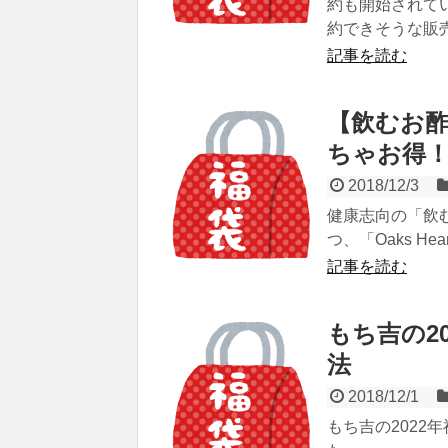
約も開始されて
約できそうな販
記事を読む
【飲むお酢
ちゃお得
2018/12/3
健康志向の「飲
つ、「Oaks H
記事を読む
もち吉の2
法
2018/12/1
もち吉の202