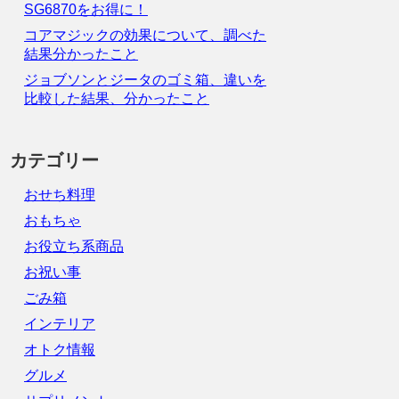
SG6870をお得に！
コアマジックの効果について、調べた
結果分かったこと
ジョブソンとジータのゴミ箱、違いを
比較した結果、分かったこと
カテゴリー
おせち料理
おもちゃ
お役立ち系商品
お祝い事
ごみ箱
インテリア
オトク情報
グルメ