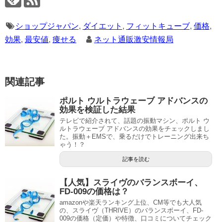
ショップジャパン
,
ダイエット
,
フィットキューブ
,
価格
,
効果
,
最安値
,
痩せる
ネット通販激安情報局
関連記事
ポルト ウルトラウェーブ アドバンスの
効果を検証した結果
テレビで紹介されて、話題の振動マシン、ポルト ウ
ルトラウェーブ アドバンスの効果をチェックしまし
た。振動＋EMSで、乗るだけでトレーニング出来ち
ゃう！？
記事を読む
【人気】スライヴのバランスボーイ、
FD-009の価格は？
amazonや楽天ランキング上位、CM等でも大人気
の、スライヴ（THRIVE）のバランスボーイ、FD-
009の価格（定価）や特徴、口コミについてチェック