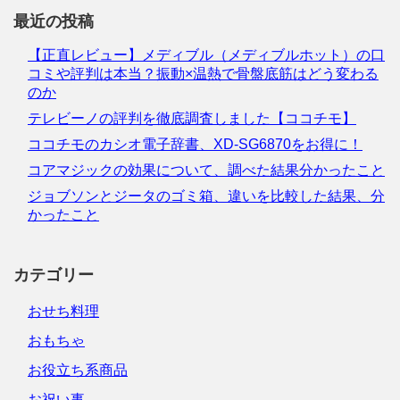
最近の投稿
【正直レビュー】メディブル（メディブルホット）の口
コミや評判は本当？振動×温熱で骨盤底筋はどう変わる
のか
テレビーノの評判を徹底調査しました【ココチモ】
ココチモのカシオ電子辞書、XD-SG6870をお得に！
コアマジックの効果について、調べた結果分かったこと
ジョブソンとジータのゴミ箱、違いを比較した結果、分
かったこと
カテゴリー
おせち料理
おもちゃ
お役立ち系商品
お祝い事