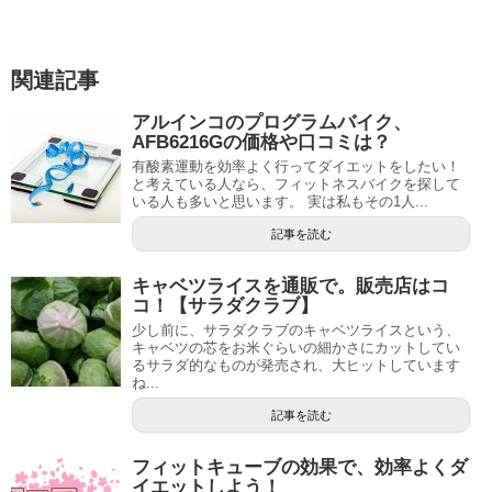
関連記事
アルインコのプログラムバイク、
AFB6216Gの価格や口コミは？
有酸素運動を効率よく行ってダイエットをしたい！
と考えている人なら、フィットネスバイクを探して
いる人も多いと思います。 実は私もその1人...
記事を読む
キャベツライスを通販で。販売店はコ
コ！【サラダクラブ】
少し前に、サラダクラブのキャベツライスという、
キャベツの芯をお米ぐらいの細かさにカットしてい
るサラダ的なものが発売され、大ヒットしています
ね...
記事を読む
フィットキューブの効果で、効率よくダ
イエットしよう！